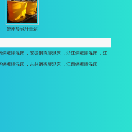
換
濟南酸堿計量箱
南鋼襯膠混床
，
安徽鋼襯膠混床
，
浙江鋼襯膠混床
，
江
寧鋼襯膠混床
，
吉林鋼襯膠混床
，
江西鋼襯膠混床