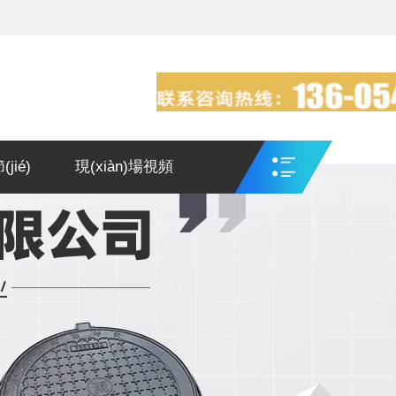
jié)
現(xiàn)場視頻