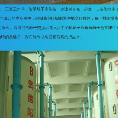
，正常工作時，陰陽離子樹脂按一定比例合在一起進一步去除水中溶
均勻混合的樹脂層中，陽樹脂與陰樹脂緊密地交錯排列，每一對陽樹脂
)運行的復床。通過混合離子交換后進入水中的氫離子與氫氧離子會立
的反離子，因而能制取純度相當高的成品水。