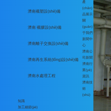
產
(chǎn)
濟南襯塑設(shè)備
品展示
關
(guān)
濟南 襯膠設(shè)備
于我們
新聞中
濟南離子交換設(shè)備
心
濟南公
司新聞
濟南再生系統(tǒng)設(shè)備
濟南行
業(yè)
濟南水處理工程
資訊
濟南技
術
(shù)
知識
加工細節(jié)