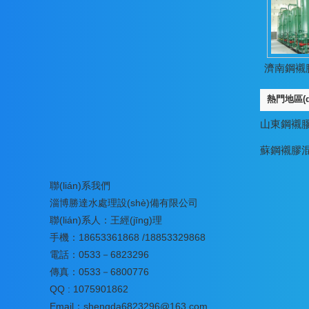
濟南鋼襯
換
熱門地區(q
山東鋼襯
蘇鋼襯膠
聯(lián)系我們
淄博勝達水處理設(shè)備有限公司
聯(lián)系人：王經(jīng)理
手機：18653361868 /18853329868
電話：0533－6823296
傳真：0533－6800776
QQ : 1075901862
Email：shengda6823296@163.com