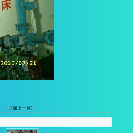
】
【返回上一頁】