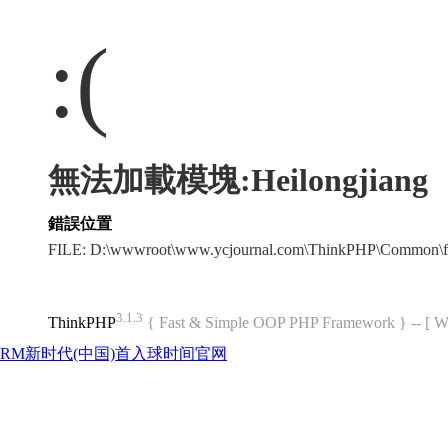
:(
無法加載模塊:Heilongjiang
錯誤位置
FILE: D:\wwwroot\www.ycjournal.com\ThinkPHP\Common\f
3.1.3
ThinkPHP
{ Fast & Simple OOP PHP Framework } -- 
RM新时代(中国)首入球时间官网