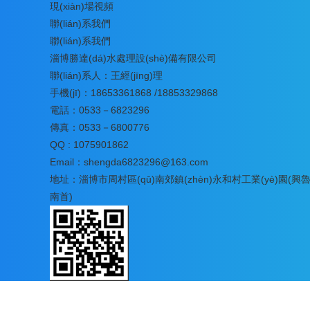
現(xiàn)場視頻
聯(lián)系我們
聯(lián)系我們
淄博勝達(dá)水處理設(shè)備有限公司
聯(lián)系人：王經(jīng)理
手機(jī)：18653361868 /18853329868
電話：0533－6823296
傳真：0533－6800776
QQ : 1075901862
Email：shengda6823296@163.com
地址：淄博市周村區(qū)南郊鎮(zhèn)永和村工業(yè)園(興
南首)
高速過濾器廠家
淄博勝達(dá)