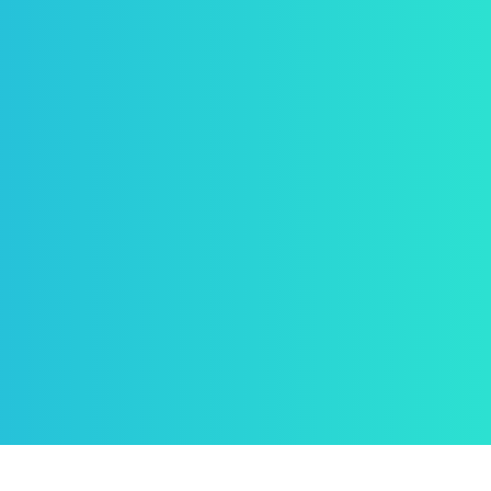
chǎn)品,
型號規(guī)格齊全