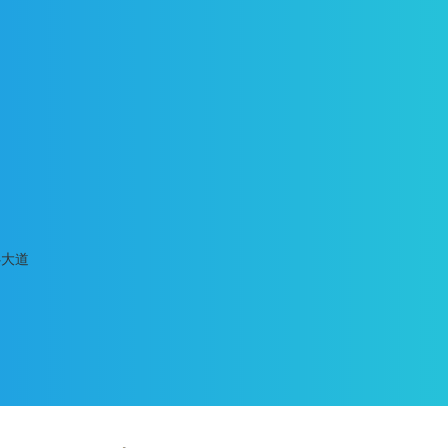
魯大道
水處理設(shè)備有限公司專業(yè)經(jīng)營除氟過濾器,
高速微濾過濾器等產(