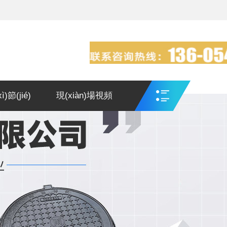
)節(jié)
現(xiàn)場視頻