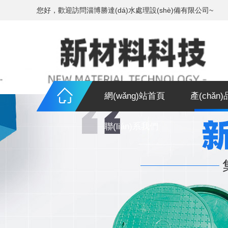
您好，歡迎訪問淄博勝達(dá)水處理設(shè)備有限公司~
網(wǎng)站首頁
產(chǎn
聯(lián)系我們