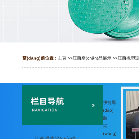
當(dāng)前位置 :
主頁
>>
江西產(chǎn)品展示
>>
江西襯塑設(
快捷導
(dǎo)
航
網
(wǎng)
江西過濾設(shè)備