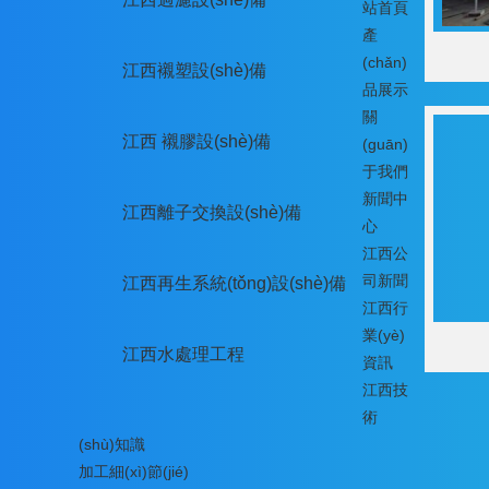
站首頁
產
(chǎn)
江西襯塑設(shè)備
品展示
關
江西 襯膠設(shè)備
(guān)
于我們
新聞中
江西離子交換設(shè)備
心
江西公
司新聞
江西再生系統(tǒng)設(shè)備
江西行
業(yè)
江西水處理工程
資訊
江西技
術
(shù)知識
加工細(xì)節(jié)