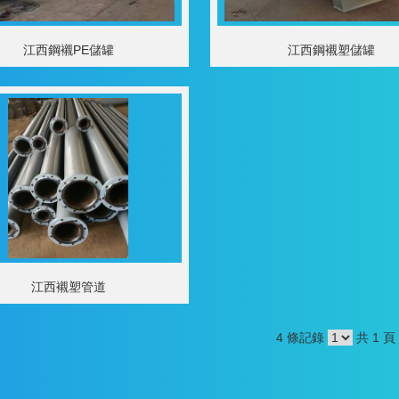
江西鋼襯PE儲罐
江西鋼襯塑儲罐
江西襯塑管道
4 條記錄
共 1 頁