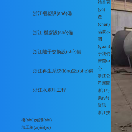
站首頁
(yè)
浙江襯塑設(shè)備
產
(chǎn)
品展示
浙江 襯膠設(shè)備
關
(guān)
浙江離子交換設(shè)備
于我們
新聞中
心
浙江再生系統(tǒng)設(shè)備
浙江公
司新聞
浙江水處理工程
浙江行
業(yè)
資訊
浙江技
術(shù)知識(shí)
加工細(xì)節(jié)