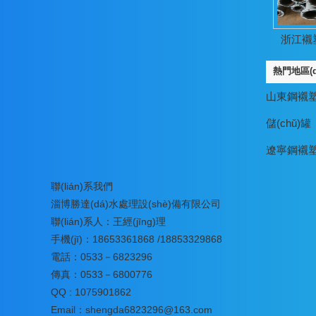
浙江襯
熱門地區(q
山東鋼襯塑儲
儲(chǔ)罐
遼寧鋼襯塑儲
聯(lián)系我們
淄博勝達(dá)水處理設(shè)備有限公司
聯(lián)系人：王經(jīng)理
手機(jī)：18653361868 /18853329868
電話：0533－6823296
傳真：0533－6800776
QQ : 1075901862
Email：shengda6823296@163.com