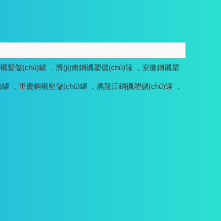
襯塑儲(chǔ)罐
，
濟(jì)南鋼襯塑儲(chǔ)罐
，
安徽鋼襯塑
)罐
，
重慶鋼襯塑儲(chǔ)罐
，
黑龍江鋼襯塑儲(chǔ)罐
，