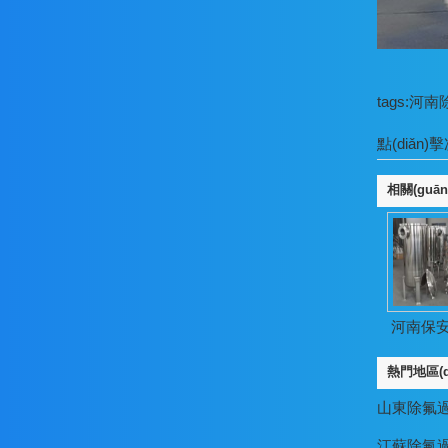
tags:河
點(diǎn)
相關(guān
河南保
熱門地區(q
山東除氟
江蘇除氟