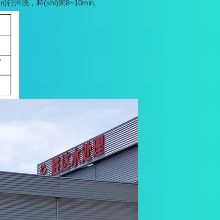
洗，時(shí)間8~10min.