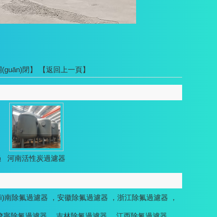
(guān)閉
】
【返回上一頁】
過
河南活性炭過濾器
jì)南除氟過濾器
，
安徽除氟過濾器
，
浙江除氟過濾器
，
遼寧除氟過濾器
，
吉林除氟過濾器
，
江西除氟過濾器