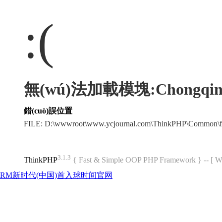
:(
無(wú)法加載模塊:Chongqin
錯(cuò)誤位置
FILE: D:\wwwroot\www.ycjournal.com\ThinkPHP\Common\f
3.1.3
ThinkPHP
{ Fast & Simple OOP PHP Framework } -- 
RM新时代(中国)首入球时间官网